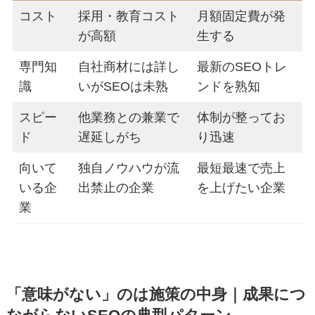
コスト
採用・教育コスト
月額固定費が発
が高額
生する
専門知
自社商材には詳し
最新のSEOトレ
識
いがSEOは未熟
ンドを熟知
スピー
他業務との兼業で
体制が整ってお
ド
遅延しがち
り迅速
向いて
独自ノウハウが流
最短最速で売上
いる企
出禁止の企業
を上げたい企業
業
「意味がない」のは施策の中身｜成果につ