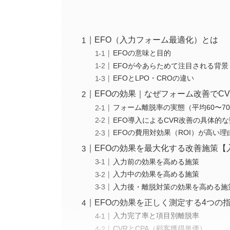
EFO（入力フォーム最適化）とは
EFOの意味と目的
EFOが今あらためて注目される背景
EFOとLPO・CROの違い
EFOの効果｜なぜフォーム改善でC
フォーム離脱率の実態（平均60〜7
EFO導入によるCVR改善の具体的
EFOの費用対効果（ROI）が高い理
EFOの効果を最大化する改善施策【
入力前の効果を高める施策
入力中の効果を高める施策
入力後・離脱対策の効果を高める施
EFOの効果を正しく測定する4つの
入力完了率と項目別離脱率
CVRとCPA（顧客獲得単価）