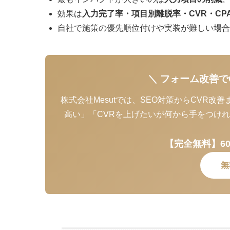
効果は
入力完了率・項目別離脱率・CVR・CP
自社で施策の優先順位付けや実装が難しい場合
＼ フォーム改善で
株式会社Mesutでは、SEO対策からCVR
高い」「CVRを上げたいが何から手をつけ
【完全無料】6
無