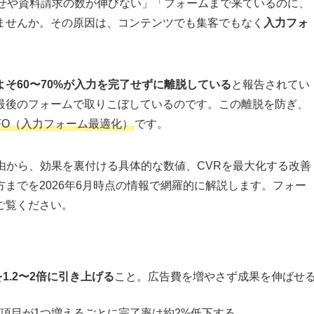
わせや資料請求の数が伸びない」「フォームまで来ているのに、
ませんか。その原因は、コンテンツでも集客でもなく
入力フォ
よそ60〜70%が入力を完了せずに離脱している
と報告されてい
最後のフォームで取りこぼしているのです。この離脱を防ぎ、
FO（入力フォーム最適化）
です。
由から、効果を裏付ける具体的な数値、CVRを最大化する改善
までを2026年6月時点の情報で網羅的に解説します。フォー
ご覧ください。
を1.2〜2倍に引き上げる
こと。広告費を増やさず成果を伸ばせ
項目が1つ増えるごとに完了率は約2%低下する