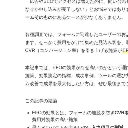
「広告やSEOでアクセスは増えたのに、問い合
なぜか申し込みが完了しない」とお悩みではあり
ームそのもの
にあるケースが少なくありません。
各種調査では、フォームに到達したユーザーの
お
ます。せっかく費用をかけて集めた見込み客を、
CVR（コンバージョン率）を引き上げる施策が
E
本記事では、EFOの効果がなぜ高いのかという理
施策、効果測定の指標、成功事例、ツールの選び方
ム改善で成果を最大化したい方は、ぜひ最後まで
この記事の結論
EFOの効果とは、フォームの離脱を防ぎ
CVR
費用対効果の高い施策
最もインパクトが大きいのは
入力項目の削減
。