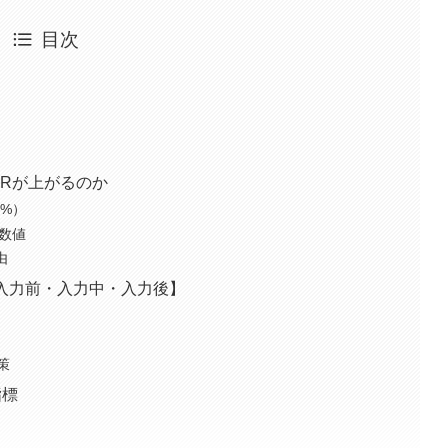
目次
VRが上がるのか
0%）
な数値
由
入力前・入力中・入力後】
策
指標