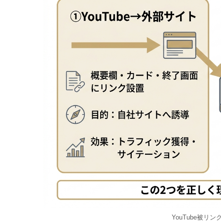
YouTube被