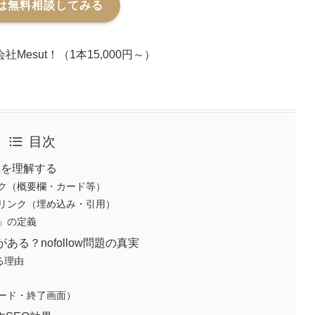
は無料相談してみる
sut！（1本15,000円～）
目次
性を理解する
ンク（概要欄・カード等）
へのリンク（埋め込み・引用）
」の定義
ある？nofollow問題の真実
ある理由
果
ード・終了画面）