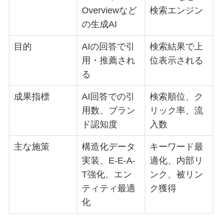
Overviewなど
検索エンジン
の生成AI
目的
AIの回答で引
検索結果で上
用・推薦され
位表示される
る
成果指標
AI回答での引
検索順位、ク
用数、ブラン
リック率、流
ド認知度
入数
主な施策
構造化データ
キーワード最
実装、E-E-A-
適化、内部リ
T強化、エン
ンク、被リン
ティティ最適
ク獲得
化