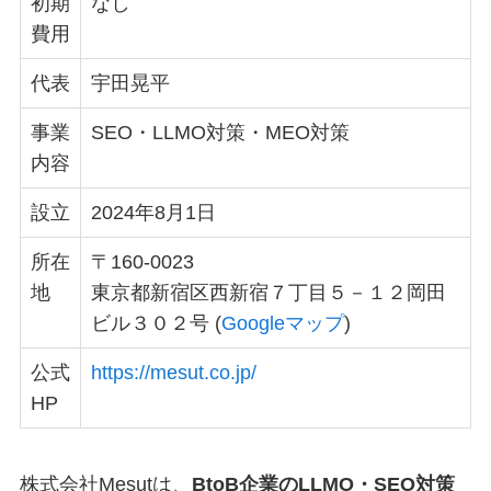
初期
なし
費用
代表
宇田晃平
事業
SEO・LLMO対策・MEO対策
内容
設立
2024年8月1日
所在
〒160-0023
地
東京都新宿区西新宿７丁目５－１２岡田
ビル３０２号 (
Googleマップ
)
公式
https://mesut.co.jp/
HP
株式会社Mesutは、
BtoB企業のLLMO・SEO対策