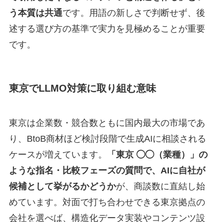
う本質は共通
です。用語の新しさで判断せず、後
述する選び方の基準で実力を見極めることが重要
です。
東京でLLMO対策に取り組む意味
東京は企業数・競合数ともに国内最大の市場であ
り、BtoB商材ほど検討段階で生成AIに相談される
ケースが増えています。
「東京 ◯◯（業種）」の
ような指名・比較フェーズの質問で、AIに自社が
候補として挙がるかどうか
が、商談数に直結し始
めています。対面で打ち合わせできる東京拠点の
会社を選べば、構造化データ実装やコンテンツ設