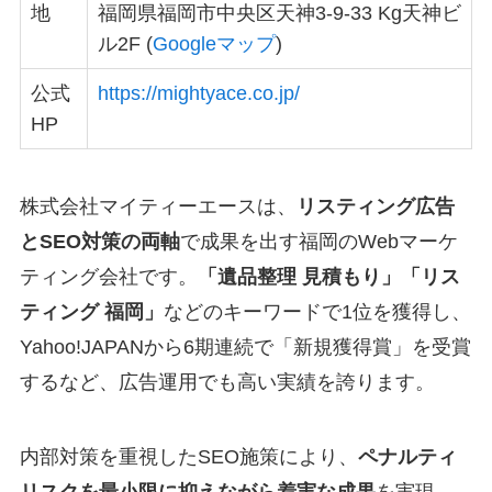
地
福岡県福岡市中央区天神3-9-33 Kg天神ビ
ル2F (
Googleマップ
)
公式
https://mightyace.co.jp/
HP
株式会社マイティーエースは、
リスティング広告
とSEO対策の両軸
で成果を出す福岡のWebマーケ
ティング会社です。
「遺品整理 見積もり」「リス
ティング 福岡」
などのキーワードで1位を獲得し、
Yahoo!JAPANから6期連続で「新規獲得賞」を受賞
するなど、広告運用でも高い実績を誇ります。
内部対策を重視したSEO施策により、
ペナルティ
リスクを最小限に抑えながら着実な成果
を実現。