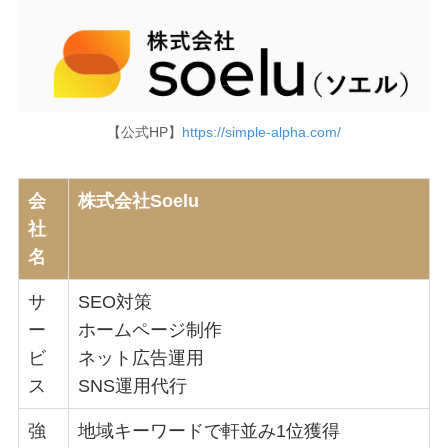
【公式HP】
https://simple-alpha.com/
会
株式会社Soelu
社
名
サ
SEO対策
ー
ホームページ制作
ビ
ネット広告運用
ス
SNS運用代行
強
地域キーワードで軒並み1位獲得