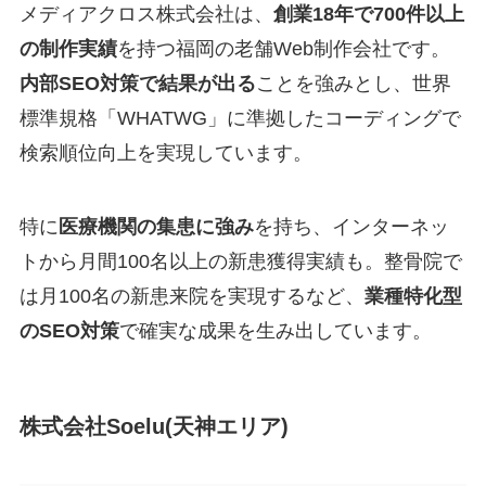
メディアクロス株式会社は、
創業18年で700件以上
の制作実績
を持つ福岡の老舗Web制作会社です。
内部SEO対策で結果が出る
ことを強みとし、世界
標準規格「WHATWG」に準拠したコーディングで
検索順位向上を実現しています。
特に
医療機関の集患に強み
を持ち、インターネッ
トから月間100名以上の新患獲得実績も。整骨院で
は月100名の新患来院を実現するなど、
業種特化型
のSEO対策
で確実な成果を生み出しています。
株式会社Soelu(天神エリア)