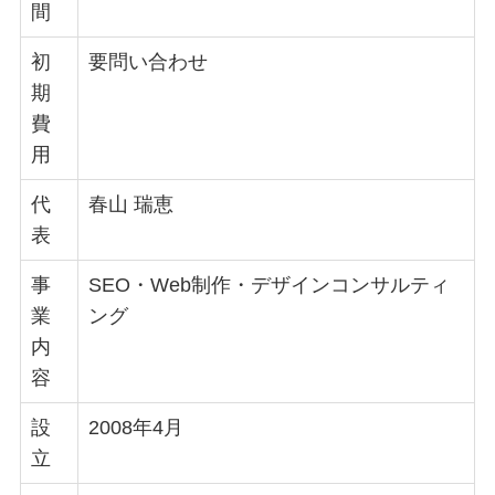
間
初
要問い合わせ
期
費
用
代
春山 瑞恵
表
事
SEO・Web制作・デザインコンサルティ
業
ング
内
容
設
2008年4月
立