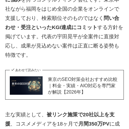
社ながら福岡をはじめ全国の企業をオンラインで
支援しており、検索順位そのものではなく
問い合
わせ・受注といったKGI達成にコミット
する方針を
掲げています。代表の宇田晃平が全案件に直接対
応し、成果が見込めない案件は正直に断る姿勢も
特徴です。
あわせて読みたい
東京のSEO対策会社おすすめ比較
｜料金・実績・AIO対応を専門家
が解説【2026年】
主な実績として、
被リンク施策で20社以上を支
援
、コスメメディアを18ヶ月で
月間350万PV
に成