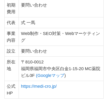
初期
要問い合わせ
費用
代表
式 一馬
事業
Web制作・SEO対策・Webマーケティン
内容
グ
設立
要問い合わせ
所在
〒810-0012
地
福岡県福岡市中央区白金1-15-20 MC薬院
ビル3F
(Googleマップ
)
公式
https://medi-cro.jp/
HP