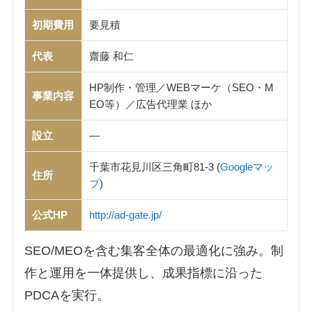
初期費用
要見積
代表
齋藤 和仁
HP制作・管理／WEBマーケ（SEO・M
事業内容
EO等）／広告代理業 ほか
設立
—
千葉市花見川区三角町81-3 (
Googleマッ
住所
プ
)
公式HP
http://ad-gate.jp/
SEO/MEOを含む集客全体の最適化に強み。制
作と運用を一体提供し、成果指標に沿った
PDCAを実行。