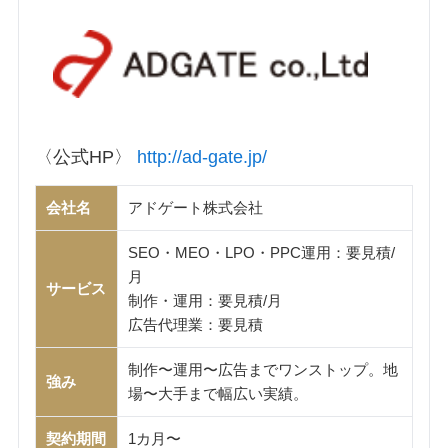
〈公式HP〉
http://ad-gate.jp/
会社名
アドゲート株式会社
SEO・MEO・LPO・PPC運用：要見積/
月
サービス
制作・運用：要見積/月
広告代理業：要見積
制作〜運用〜広告までワンストップ。地
強み
場〜大手まで幅広い実績。
契約期間
1カ月〜