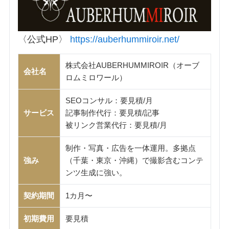
〈公式HP〉
https://auberhummiroir.net/
株式会社AUBERHUMMIROIR（オーブ
会社名
ロムミロワール）
SEOコンサル：要見積/月
サービス
記事制作代行：要見積/記事
被リンク営業代行：要見積/月
制作・写真・広告を一体運用。多拠点
強み
（千葉・東京・沖縄）で撮影含むコンテ
ンツ生成に強い。
契約期間
1カ月〜
初期費用
要見積