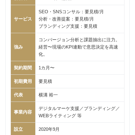
SEO・SNSコンサル：要見積/月
サービス
分析・改善提案：要見積/月
ブランディング支援：要見積
コンバージョン分析と課題抽出に注力。
強み
経営〜現場のKPI連動で意思決定を高速
化。
契約期間
1カ月〜
初期費用
要見積
代表
横溝 裕一
デジタルマーケ支援／ブランディング／
事業内容
WEBライティング 等
設立
2020年9月