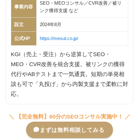
SEO・MEOコンサル／CVR改善／被リ
事業内容
ンク獲得支援 など
設立
2024年8月
公式HP
https://mesut.co.jp/
KGI（売上・受注）から逆算してSEO・
MEO・CVR改善を統合支援。被リンクの獲得
代行やABテストまで一気通貫。短期の単発相
談も可で「丸投げ」から内製支援まで柔軟に対
応。
＼ 【完全無料】60分のSEOコンサル実施中！ ／
まずは無料相談してみる