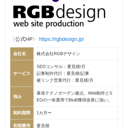
〈公式HP〉
https://rgbdesign.jp/
会社名
株式会社RGBデザイン
SEOコンサル：要見積/月
サービス
記事制作代行：要見積/記事
被リンク営業代行：要見積/月
幕張テクノガーデン拠点。Web制作とS
強み
EOの一体運用でBtoB獲得改善に強い。
契約期間
1カ月〜
初期費用
要見積