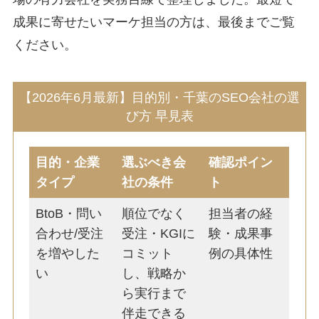
成果に寄せたいマーケ担当の方は、最後までご覧
ください。
【2026年6月最新】目的別・千葉のSEO会社の選
び方 早見表
目的・企業
選ぶべき会
確認ポイン
タイプ
社の条件
ト
BtoB・問い
順位でなく
担当者の経
合わせ/受注
受注・KGIに
験・成果事
を増やした
コミット
例の具体性
い
し、戦略か
ら実行まで
伴走できる