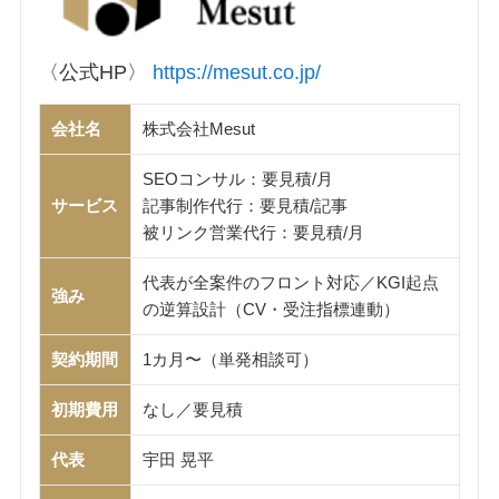
〈公式HP〉
https://mesut.co.jp/
会社名
株式会社Mesut
SEOコンサル：要見積/月
サービス
記事制作代行：要見積/記事
被リンク営業代行：要見積/月
代表が全案件のフロント対応／KGI起点
強み
の逆算設計（CV・受注指標連動）
契約期間
1カ月〜（単発相談可）
初期費用
なし／要見積
代表
宇田 晃平