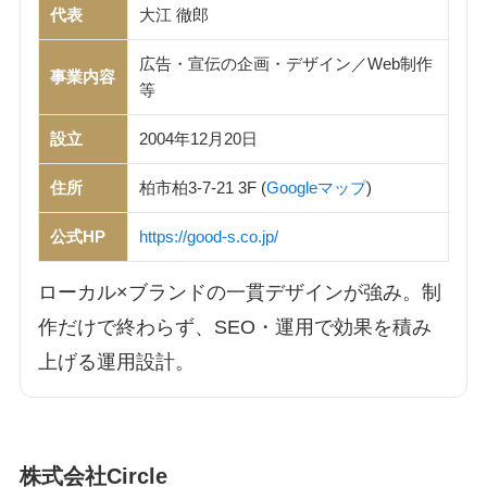
代表
大江 徹郎
広告・宣伝の企画・デザイン／Web制作
事業内容
等
設立
2004年12月20日
住所
柏市柏3-7-21 3F (
Googleマップ
)
公式HP
https://good-s.co.jp/
ローカル×ブランドの一貫デザインが強み。制
作だけで終わらず、SEO・運用で効果を積み
上げる運用設計。
株式会社Circle