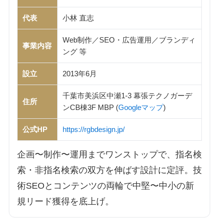
代表
小林 直志
Web制作／SEO・広告運用／ブランディ
事業内容
ング 等
設立
2013年6月
千葉市美浜区中瀬1-3 幕張テクノガーデ
住所
ンCB棟3F MBP (
Googleマップ
)
公式HP
https://rgbdesign.jp/
企画〜制作〜運用までワンストップで、指名検
索・非指名検索の双方を伸ばす設計に定評。技
術SEOとコンテンツの両輪で中堅〜中小の新
規リード獲得を底上げ。