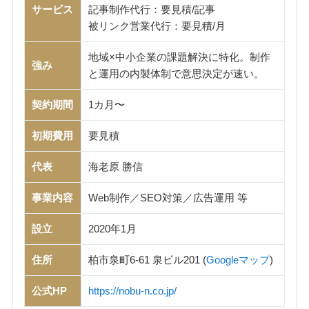
サービス
記事制作代行：要見積/記事
被リンク営業代行：要見積/月
地域×中小企業の課題解決に特化。制作
強み
と運用の内製体制で意思決定が速い。
契約期間
1カ月〜
初期費用
要見積
代表
海老原 勝信
事業内容
Web制作／SEO対策／広告運用 等
設立
2020年1月
住所
柏市泉町6-61 泉ビル201 (
Googleマップ
)
公式HP
https://nobu-n.co.jp/