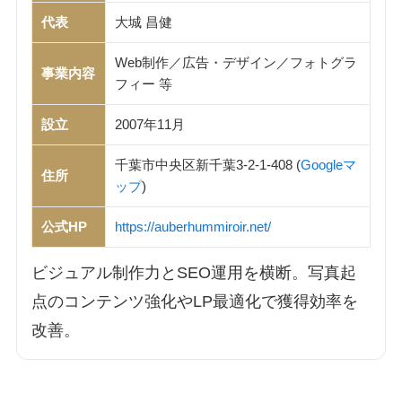
代表
大城 昌健
Web制作／広告・デザイン／フォトグラ
事業内容
フィー 等
設立
2007年11月
千葉市中央区新千葉3-2-1-408 (
Googleマ
住所
ップ
)
公式HP
https://auberhummiroir.net/
ビジュアル制作力とSEO運用を横断。写真起
点のコンテンツ強化やLP最適化で獲得効率を
改善。